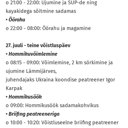
o 21:00 - 22:00: Ujumine ja SUP-de ning
kayakidega sõitmine sadamas
• Öörahu
o 22:00 - 08:00: Öörahu ja magamine
27. juuli - teine võistluspäev
• Hommikuvõimlemine
o 08:15 - 09:00: Võimlemine, 2 km sörkimine ja
ujumine Lämmijärves,
juhendajaks Ukraina koondise peatreener Igor
Karpak
• Hommikusöök
o 09:00: Hommikusöök sadamakohvikus
• Briifing peatreeneriga
o 10:00 - 10:20: Võistluseelne briifing peatreener