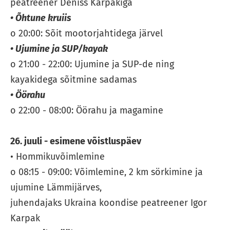
peatreener Deniss Karpakiga
• Õhtune kruiis
o 20:00: Sõit mootorjahtidega järvel
• Ujumine ja SUP/kayak
o 21:00 - 22:00: Ujumine ja SUP-de ning
kayakidega sõitmine sadamas
• Öörahu
o 22:00 - 08:00: Öörahu ja magamine
26. juuli - esimene võistluspäev
• Hommikuvõimlemine
o 08:15 - 09:00: Võimlemine, 2 km sörkimine ja
ujumine Lämmijärves,
juhendajaks Ukraina koondise peatreener Igor
Karpak