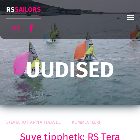
RS
SAILORS
UUDISED
SILVIA JOHANNA HAAVEL
KOMMENTEERI
Suve tipphetk: RS Tera