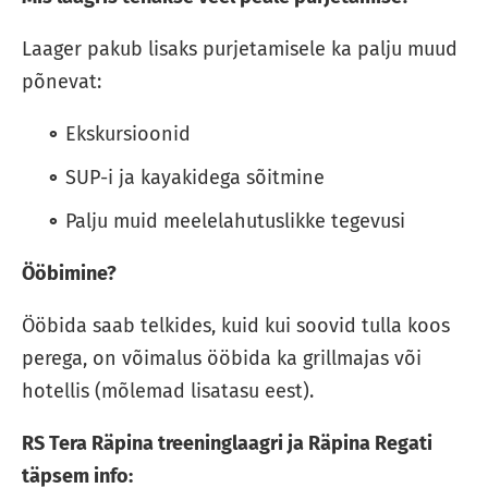
Laager pakub lisaks purjetamisele ka palju muud
põnevat:
Ekskursioonid
SUP-i ja kayakidega sõitmine
Palju muid meelelahutuslikke tegevusi
Ööbimine?
Ööbida saab telkides, kuid kui soovid tulla koos
perega, on võimalus ööbida ka grillmajas või
hotellis (mõlemad lisatasu eest).
RS Tera Räpina treeninglaagri ja Räpina Regati
täpsem info: