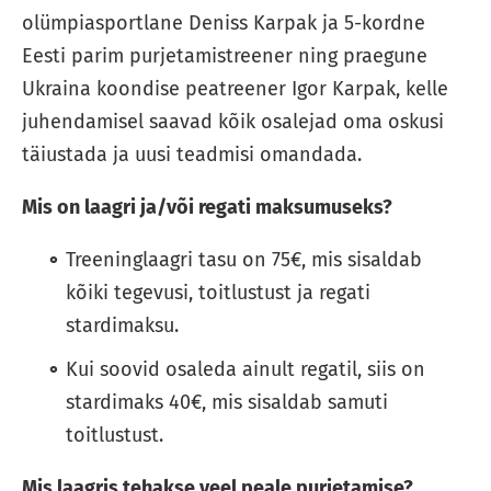
olümpiasportlane Deniss Karpak ja 5-kordne
Eesti parim purjetamistreener ning praegune
Ukraina koondise peatreener Igor Karpak, kelle
juhendamisel saavad kõik osalejad oma oskusi
täiustada ja uusi teadmisi omandada.
Mis on laagri ja/või regati maksumuseks?
Treeninglaagri tasu on 75€, mis sisaldab
kõiki tegevusi, toitlustust ja regati
stardimaksu.
Kui soovid osaleda ainult regatil, siis on
stardimaks 40€, mis sisaldab samuti
toitlustust.
Mis laagris tehakse veel peale purjetamise?