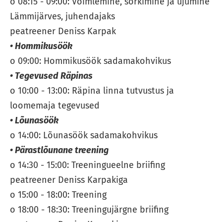
o 08:15 - 09:00: Võimlemine, sörkimine ja ujumine
Lämmijärves, juhendajaks
peatreener Deniss Karpak
• Hommikusöök
o 09:00: Hommikusöök sadamakohvikus
• Tegevused Räpinas
o 10:00 - 13:00: Räpina linna tutvustus ja
loomemaja tegevused
• Lõunasöök
o 14:00: Lõunasöök sadamakohvikus
• Pärastlõunane treening
o 14:30 - 15:00: Treeningueelne briifing
peatreener Deniss Karpakiga
o 15:00 - 18:00: Treening
o 18:00 - 18:30: Treeningujärgne briifing