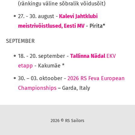
(ränkingu väline sõbralik võidusõit)
27. - 30. august -
Kalevi Jahtklubi
meistrivõistlused, Eesti MV
- Pirita*
SEPTEMBER
18. - 20. september -
Tallinna Nädal
EKV
etapp
- Kakumäe *
30. – 03. oktoober -
2026 RS Feva European
Championships
–
Garda, Italy
2026 © RS Sailors