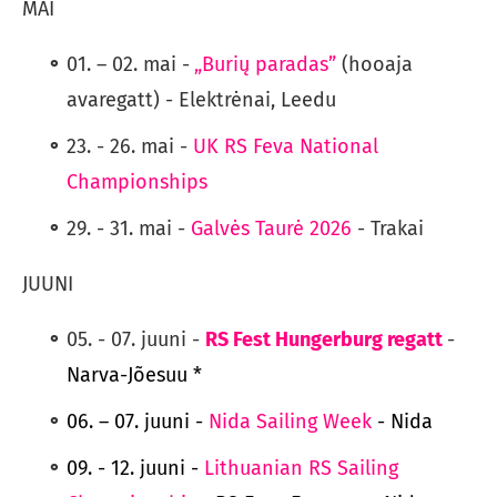
MAI
01. – 02. mai -
„Burių paradas”
(hooaja
avaregatt) - Elektrėnai, Leedu
23. - 26. mai -
UK RS Feva National
Championships
29. - 31. mai -
Galvės Taurė 2026
- Trakai
JUUNI
05. - 07. juuni -
RS Fest Hungerburg regatt
-
Narva-Jõesuu *
06. – 07. juuni -
Nida Sailing Week
- Nida
09. - 12. juuni -
Lithuanian RS Sailing