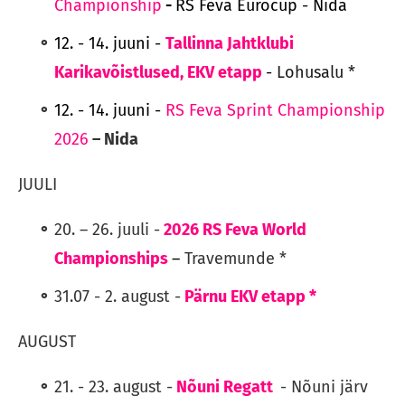
Championship
-
RS Feva Eurocup - Nida
12. - 14. juuni -
Tallinna Jahtklubi
Karikavõistlused, EKV etapp
-
Lohusalu *
12. - 14. juuni -
RS Feva Sprint Championship
2026
– Nida
JUULI
20. – 26. juuli -
2026 RS Feva World
Championships
–
Travemunde *
31.07 - 2. august -
Pärnu EKV etapp
*
AUGUST
21. - 23. august -
Nõuni Regatt
- Nõuni järv